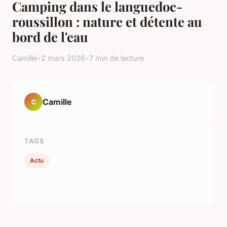
Camping dans le languedoc-
roussillon : nature et détente au
bord de l'eau
Camille
•
2 mars 2026
•
7 min de lecture
Camille
C
TAGS
Actu