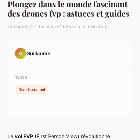
Plongez dans le monde fascinant
des drones fvp : astuces et guides
Guillaume
•
27 décembre 2025
•
7 min de lecture
Guillaume
G
TAGS
Divertissement
Le
vol FVP
(First Person View) révolutionne