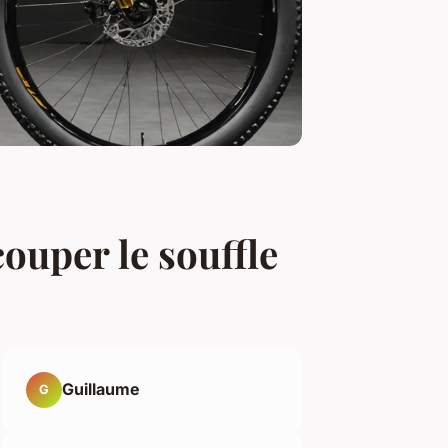
ouper le souffle
Guillaume
G