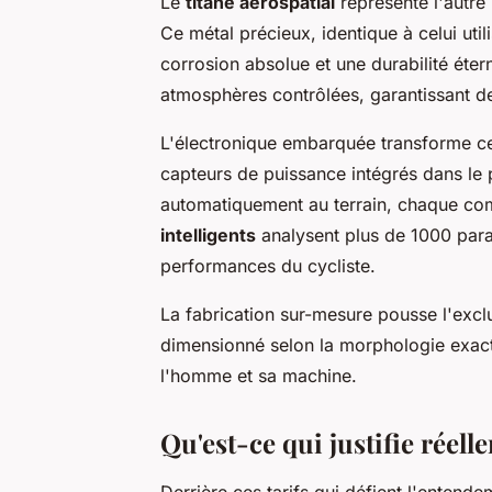
Le
titane aérospatial
représente l'autre
Ce métal précieux, identique à celui utili
corrosion absolue et une durabilité éter
atmosphères contrôlées, garantissant des
L'électronique embarquée transforme ce
capteurs de puissance intégrés dans le 
automatiquement au terrain, chaque c
intelligents
analysent plus de 1000 para
performances du cycliste.
La fabrication sur-mesure pousse l'exc
dimensionné selon la morphologie exacte
l'homme et sa machine.
Qu'est-ce qui justifie réel
Derrière ces tarifs qui défient l'enten