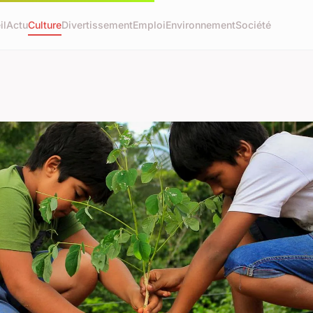
il
Actu
Culture
Divertissement
Emploi
Environnement
Société