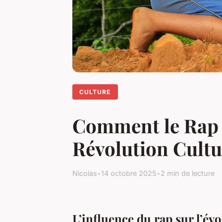
CULTURE
Comment le Rap 
Révolution Cultu
Nicolas
•
14 octobre 2025
•
2 min de lecture
L’influence du rap sur l’é