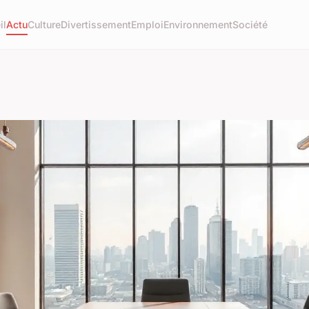
il
Actu
Culture
Divertissement
Emploi
Environnement
Société