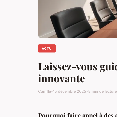
ACTU
Laissez-vous gui
innovante
Camille
•
15 décembre 2025
•
8 min de lecture
Pourquoi faire appel à des