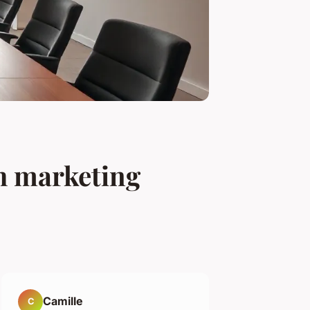
h marketing
Camille
C