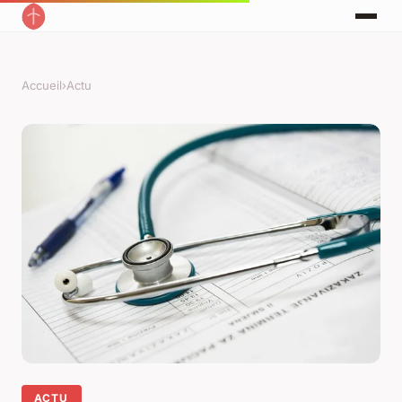
Accueil
›
Actu
ACTU